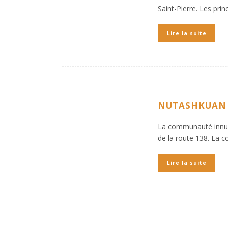
Saint-Pierre. Les prin
Lire la suite
NUTASHKUAN
La communauté innue d
de la route 138. La 
Lire la suite