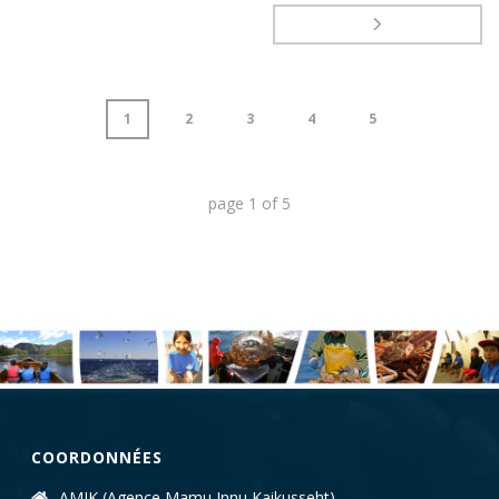
1
2
3
4
5
page
1
of
5
COORDONNÉES
AMIK (Agence Mamu Innu Kaikusseht)