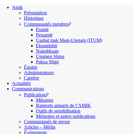
Amik
Présentation
Historique
Communautés membres
Essipit
Pessamit
Uashat mak Mani-Utenam (ITUM)
Ekuanitshit
Nutashkuan
Unamen Shipu
Pakua Shipi
Équipe
Administrateurs
Carrière
Actualités
Communications
Publications
Mikuniss
Rapports annuels de l’AMIK
Outils de sensibilisation
Mémoires et autres publications
Communiqués de presse
Articles – Média
Événements