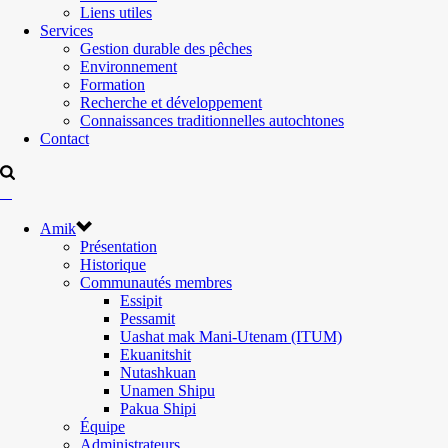
Liens utiles
Services
Gestion durable des pêches
Environnement
Formation
Recherche et développement
Connaissances traditionnelles autochtones
Contact
Amik
Présentation
Historique
Communautés membres
Essipit
Pessamit
Uashat mak Mani-Utenam (ITUM)
Ekuanitshit
Nutashkuan
Unamen Shipu
Pakua Shipi
Équipe
Administrateurs