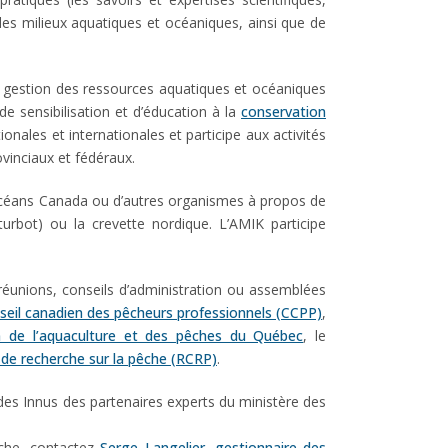
 des milieux aquatiques et océaniques, ainsi que de
 la gestion des ressources aquatiques et océaniques
e sensibilisation et d’éducation à la
conservation
ionales et internationales et participe aux activités
ovinciaux et fédéraux.
t Océans Canada ou d’autres organismes à propos de
urbot) ou la crevette nordique. L’AMIK participe
réunions, conseils d’administration ou assemblées
seil canadien des pêcheurs professionnels (CCPP)
,
on de l’aquaculture et des pêches du Québec
, le
de recherche sur la pêche (RCRP)
.
es Innus des partenaires experts du ministère des
êche, contactez
Serge Langelier, gestionnaire des