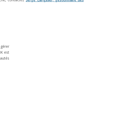
 gérer
IK est
nautés