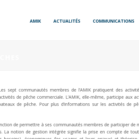
AMIK
ACTUALITÉS
COMMUNICATIONS
ÊCHES
Les sept communautés membres de l’AMIK pratiquent des activités 
activités de pêche commerciale. L’AMIK, elle-même, participe aux a
bateaux de pêche. Pour plus d’informations sur les activités de 
onction de permettre à ses communautés membres de participer de man
. La notion de gestion intégrée signifie la prise en compte de to
s besoins), économiques (les usages et leurs enjeux) et théorico-pr