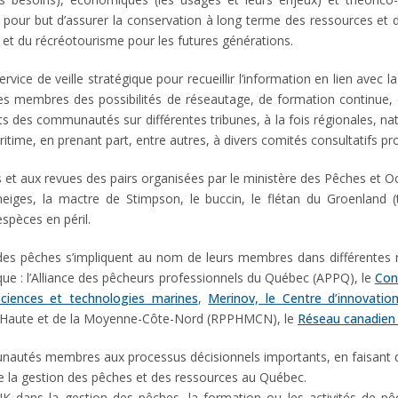
e a pour but d’assurer la conservation à long terme des ressources et
 et du récréotourisme pour les futures générations.
vice de veille stratégique pour recueillir l’information en lien avec
 ses membres des possibilités de réseautage, de formation continue, d
êts des communautés sur différentes tribunes, à la fois régionales, nat
ritime, en prenant part, entre autres, à divers comités consultatifs pr
tifs et aux revues des pairs organisées par le ministère des Pêches e
eiges, la mactre de Stimpson, le buccin, le flétan du Groenland (t
spèces en péril.
e des pêches s’impliquent au nom de leurs membres dans différentes 
que : l’Alliance des pêcheurs professionnels du Québec (APPQ), le
Con
ciences et technologies marines
,
Merinov, le Centre d’innovati
a Haute et de la Moyenne-Côte-Nord (RPPHMCN), le
Réseau canadien 
munautés membres aux processus décisionnels importants, en faisant d
 la gestion des pêches et des ressources au Québec.
AMIK dans la gestion des pêches, la formation ou les activités de p