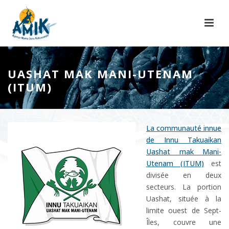
UASHAT MAK MANI-UTENAM
(ITUM)
La communauté innue
de Innu Takuaikan
Uashat mak Mani-
Utenam (ITUM)
est
divisée en deux
secteurs. La portion
Uashat, située à la
limite ouest de Sept-
Îles, couvre une