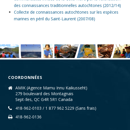
des connaissances traditionnelles autochtones (2012/14)
Collecte de connaissances autochtones sur les espèces
marines en péril du Saint-Laurent (2007/08)
COORDONNÉES
AMIK (Agence Mamu Innu Kaikusseht)
279 boulevard des Montagnais
Sept-Iles, QC G4R 5R1 Canada
418-962-0103 / 1 877 962 5229 (Sans frais)
418-962-0136