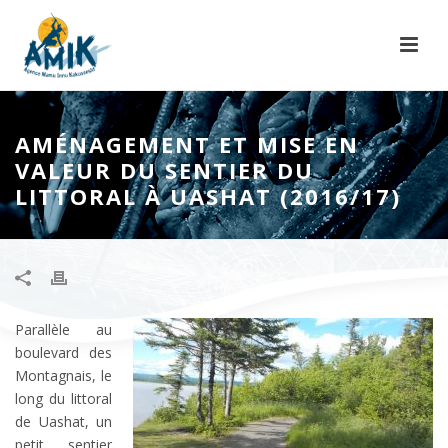
AMÉNAGEMENT ET MISE EN
VALEUR DU SENTIER DU
LITTORAL À UASHAT (2016/17)
Parallèle au
boulevard des
Montagnais, le
long du littoral
de Uashat, un
petit sentier