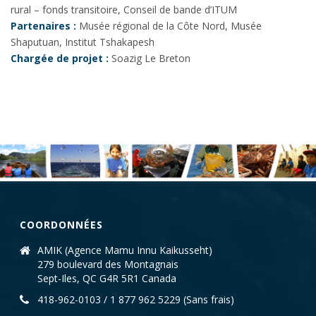
rural – fonds transitoire, Conseil de bande d’ITUM
Partenaires :
Musée régional de la Côte Nord, Musée
Shaputuan, Institut Tshakapesh
Chargée de projet :
Soazig Le Breton
COORDONNÉES
AMIK (Agence Mamu Innu Kaikusseht)
279 boulevard des Montagnais
Sept-Iles, QC G4R 5R1 Canada
418-962-0103 / 1 877 962 5229 (Sans frais)